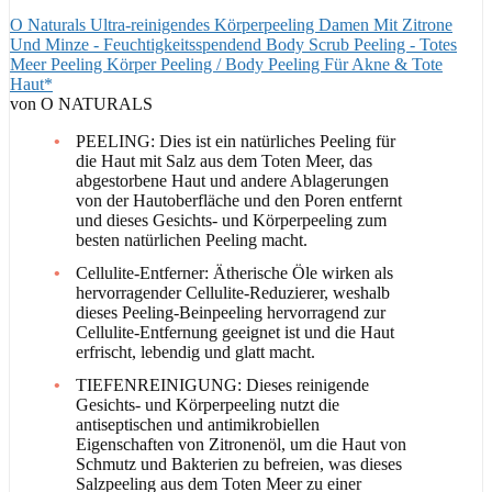
O Naturals Ultra-reinigendes Körperpeeling Damen Mit Zitrone
Und Minze - Feuchtigkeitsspendend Body Scrub Peeling - Totes
Meer Peeling Körper Peeling / Body Peeling Für Akne & Tote
Haut*
von O NATURALS
PEELING: Dies ist ein natürliches Peeling für
die Haut mit Salz aus dem Toten Meer, das
abgestorbene Haut und andere Ablagerungen
von der Hautoberfläche und den Poren entfernt
und dieses Gesichts- und Körperpeeling zum
besten natürlichen Peeling macht.
Cellulite-Entferner: Ätherische Öle wirken als
hervorragender Cellulite-Reduzierer, weshalb
dieses Peeling-Beinpeeling hervorragend zur
Cellulite-Entfernung geeignet ist und die Haut
erfrischt, lebendig und glatt macht.
TIEFENREINIGUNG: Dieses reinigende
Gesichts- und Körperpeeling nutzt die
antiseptischen und antimikrobiellen
Eigenschaften von Zitronenöl, um die Haut von
Schmutz und Bakterien zu befreien, was dieses
Salzpeeling aus dem Toten Meer zu einer