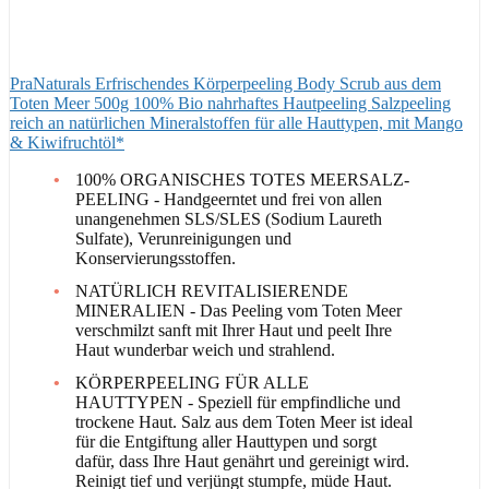
PraNaturals Erfrischendes Körperpeeling Body Scrub aus dem
Toten Meer 500g 100% Bio nahrhaftes Hautpeeling Salzpeeling
reich an natürlichen Mineralstoffen für alle Hauttypen, mit Mango
& Kiwifruchtöl*
100% ORGANISCHES TOTES MEERSALZ-
PEELING - Handgeerntet und frei von allen
unangenehmen SLS/SLES (Sodium Laureth
Sulfate), Verunreinigungen und
Konservierungsstoffen.
NATÜRLICH REVITALISIERENDE
MINERALIEN - Das Peeling vom Toten Meer
verschmilzt sanft mit Ihrer Haut und peelt Ihre
Haut wunderbar weich und strahlend.
KÖRPERPEELING FÜR ALLE
HAUTTYPEN - Speziell für empfindliche und
trockene Haut. Salz aus dem Toten Meer ist ideal
für die Entgiftung aller Hauttypen und sorgt
dafür, dass Ihre Haut genährt und gereinigt wird.
Reinigt tief und verjüngt stumpfe, müde Haut.