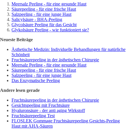
Meersalz Peeling - für eine gesunde Haut
Säurepeeling - für eine frische Haut
Salzpeeling - für eine junge Haut
Salicylsäure - BHA-Peeling
Glycolsäure Peeling für das Gesicht
Glykolsäure Peeling - wie funktioniert sie?
Neueste Beiträge
Ästhetische Medizin: Individuelle Behandlungen für natürliche
Schönheit
Fruchtsäurepeeling in der ästhetischen Chirurgie
Meersalz Peeling - für eine gesunde Haut
Säurepeeling - für eine frische Haut
Salzpeeling - für eine junge Haut
Das Enzymatische Peeling
Andere lesen gerade
Fruchtsäurepeeling in der ästhetischen Chirurgie
Gesichtspeeling mit Fruchtsäure
Hyaluronsäure - der anti aging Wirkstoff
Fruchtsäurepeeling Test
FLOSLEK Gommage Fruchtsäurepeeling Gesichts-Peeling
Haut mit AHA-Säuren